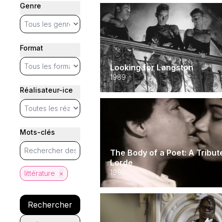
Genre
Format
Looking for Langston
1989
Réalisateur-ice
Mots-clés
The Body of a Poet: A Tribut
Lorde
1995
littérature
×
Rechercher