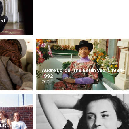
ted
Violette
2013
Audre Lorde: The Berlin years 1984–
1992
2012
of Queer