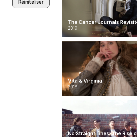
Réinitialiser
The Cancer Journals Revisi
2019
Vita & Virginia
2018
No Straight Lines: The Rise 