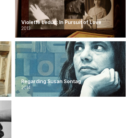
Violette Leduc: In Pursuit of Love
2013
Regarding Susan Sontag
2014