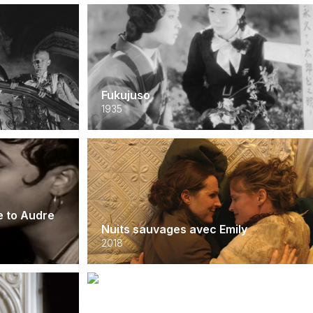
Fukujuso
1935
e to Audre
Nuits sauvages avec Emily
2018