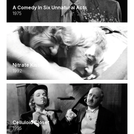
A Comedy In Six Unnatural Acts
1975
Nitrate Kisses
1992
Celluloid Closet
1995