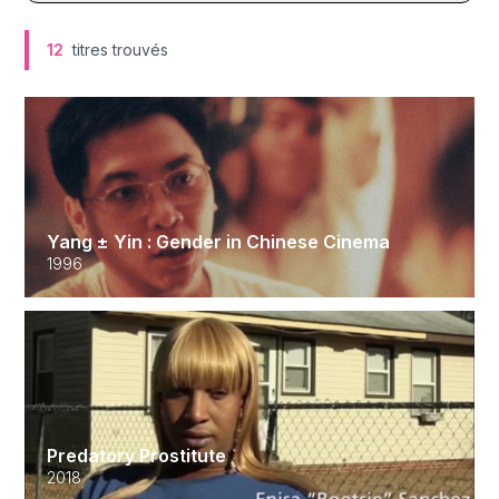
12
titres trouvés
Yang ± Yin : Gender in Chinese Cinema
1996
Predatory Prostitute
2018