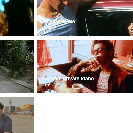
Hustler White
1996
My Own Private Idaho
1991