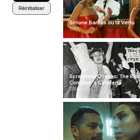
Réinitialiser
Simone Barbès ou la Vertu
1980
Screaming Queens: The Riot
Compton's Cafeteria
2005