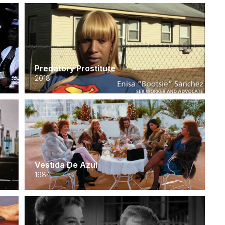
Predatory Prostitute
2018
Vestida De Azul
1984