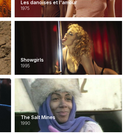
Les danoises et l'amour
1975
Showgirls
1995
The Salt Mines
1990