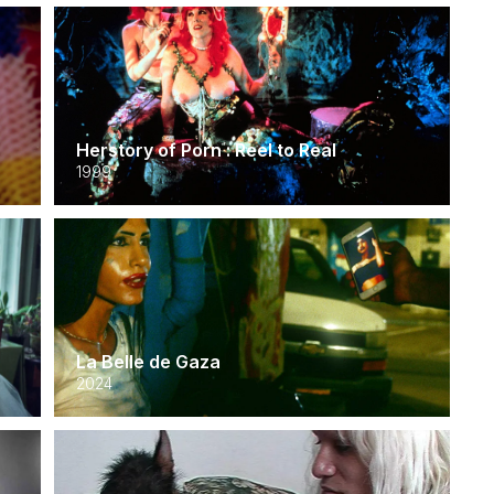
Herstory of Porn : Reel to Real
1999
La Belle de Gaza
2024