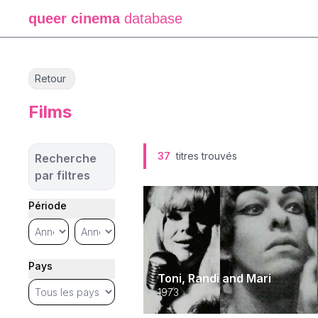
queer cinema
database
Retour
Films
37
titres trouvés
Recherche
par filtres
Période
Pays
Toni, Randi and Mari
1973