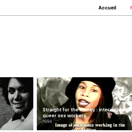
Accueil
Straight for the money : interviews wit
queer sex workers
1994