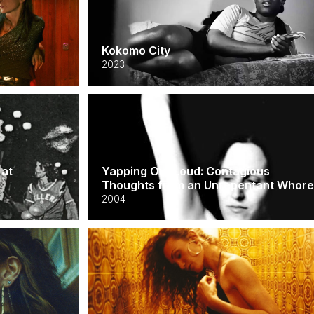
Kokomo City
2023
 at
Yapping Out Loud: Contagious
Thoughts from an Unrepentant Whor
2004