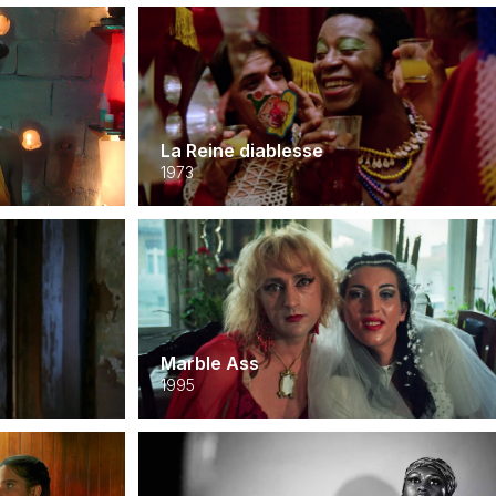
La Reine diablesse
1973
Marble Ass
1995