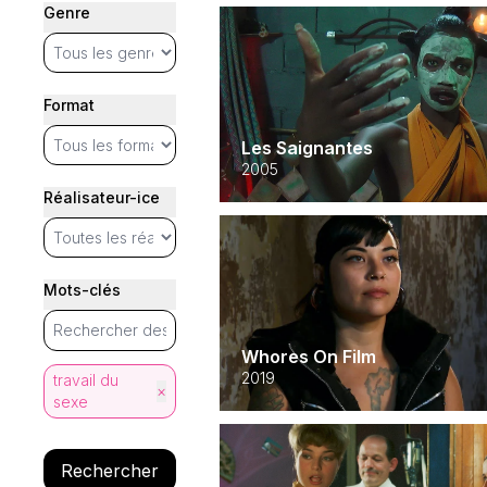
Genre
Format
Les Saignantes
2005
Réalisateur-ice
Mots-clés
Whores On Film
2019
travail du
×
sexe
Rechercher