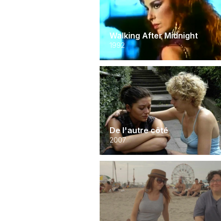
Walking After Midnight
1992
De l'autre côté
2007