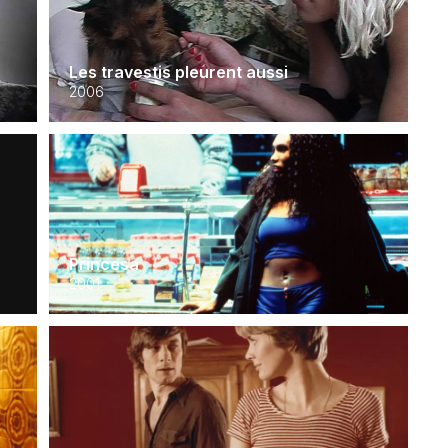
Les travestis pleurent aussi
2006
e
Princesa
2001