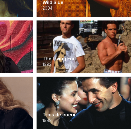
Wild Side
2004
The Living End
1992
Trois de coeur
1993