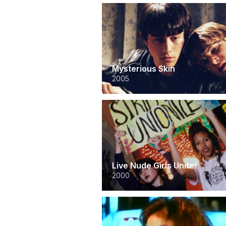
Mysterious Skin
2005
Live Nude Girls Unite!
2000