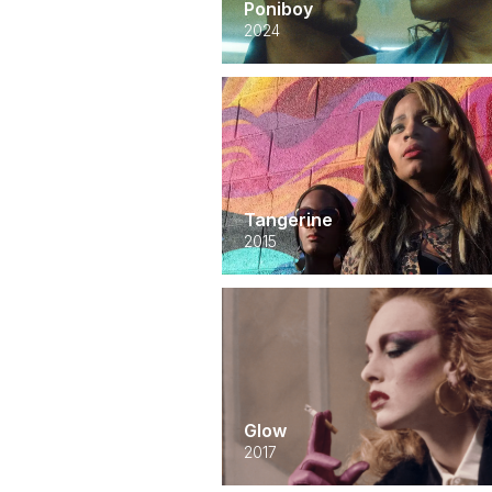
Poniboy
2024
Tangerine
2015
Glow
2017