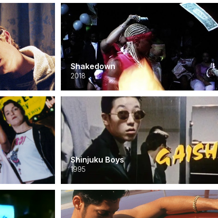
Shakedown
2018
Shinjuku Boys
1995