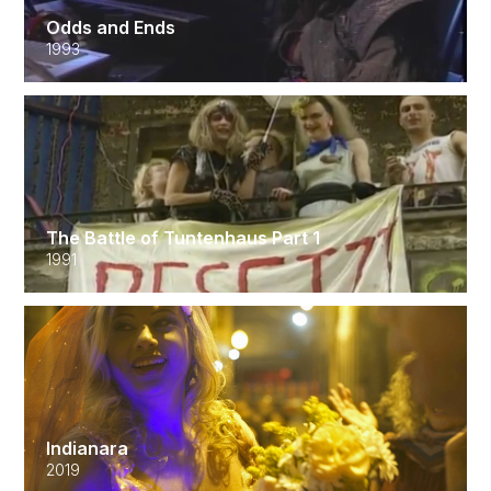
Odds and Ends
1993
The Battle of Tuntenhaus Part 1
1991
Indianara
2019