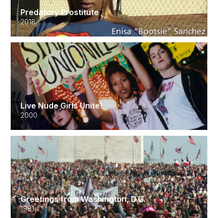
Predatory Prostitute
2018
Live Nude Girls Unite!
2000
Greetings from Washington, D.C.
1981