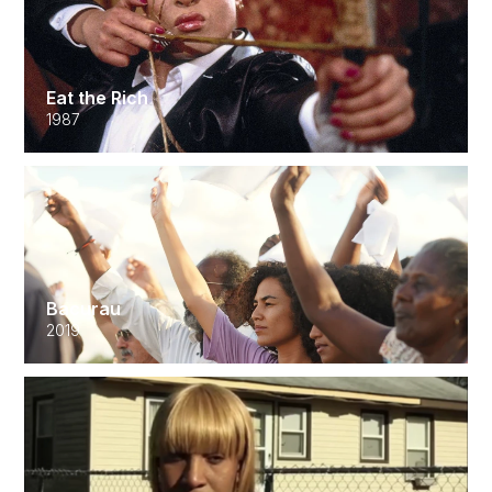
Eat the Rich
1987
Bacurau
2019