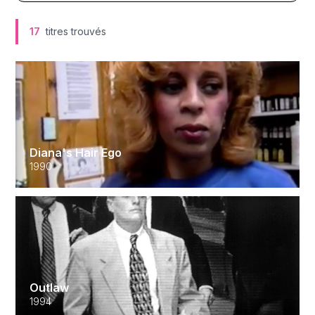
17
titres trouvés
Diana's Hair Ego
1990
Outlaw
1994