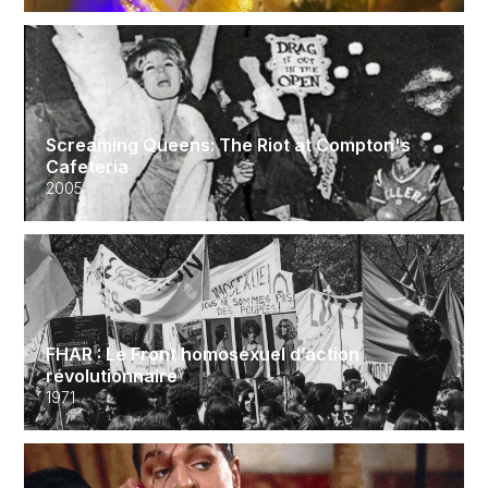
Screaming Queens: The Riot at Compton's
Cafeteria
2005
FHAR : Le Front homosexuel d’action
révolutionnaire
1971