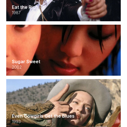
Eat the Rich
1987
Sugar Sweet
2002
Even Cowgirls Get the Blues
1993