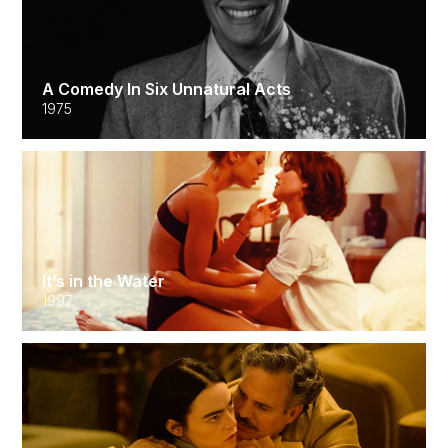
A Comedy In Six Unnatural Acts
1975
It’s in the Water
1997