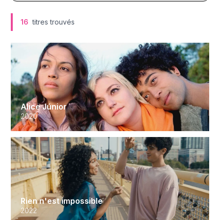
16
titres trouvés
Alice Júnior
2020
Rien n'est impossible
2022