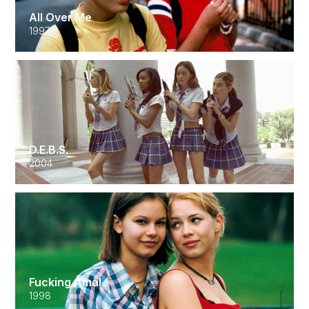
All Over Me
1997
D.E.B.S.
2004
Fucking Åmål
1998