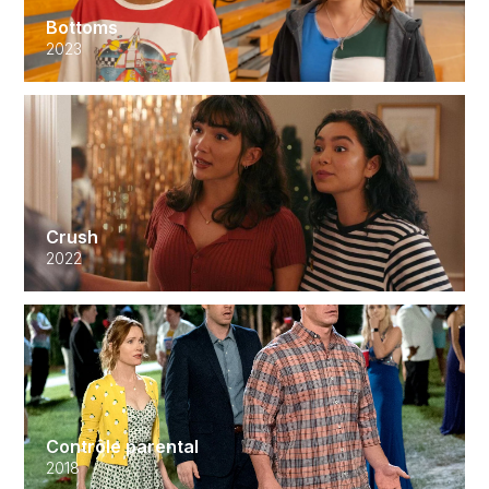
Bottoms
2023
Crush
2022
Contrôle parental
2018