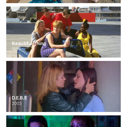
Beautiful Thing
1996
D.E.B.S
2003