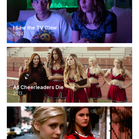
I Saw the TV Glow
2024
All Cheerleaders Die
2013