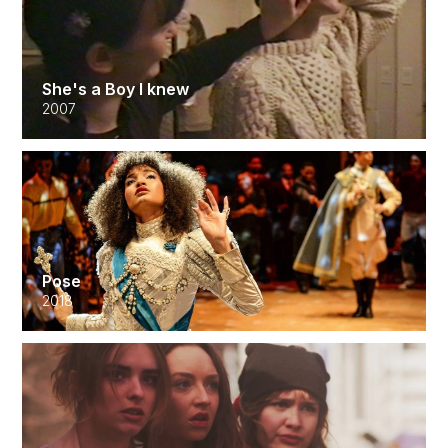
She's a Boy I knew
2007
Pose
2018