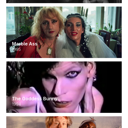
Marble Ass
1995
The Goddess Bunny
1994