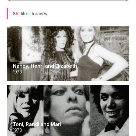
85
titres trouvés
Nancy, Henri and Elizabeth
1973
Toni, Randi and Mari
1973