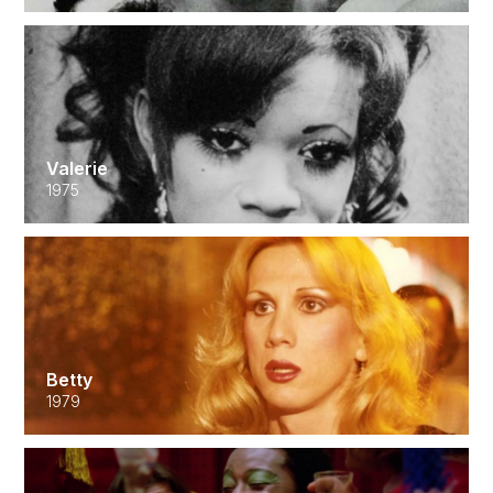
Valerie
1975
Betty
1979