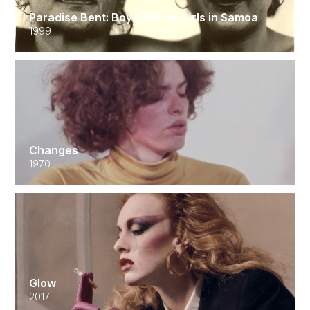
Paradise Bent: Boys Will Be Girls in Samoa
1999
Changes
1970
Glow
2017