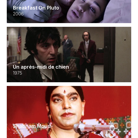
Breakfast On Pluto
2006
Un après-midi de chien
1975
Shabnam Mousi
2005