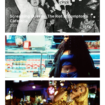
Screaming Queens: The Riot at Compton's
Cafeteria
2005
Princesa
2001