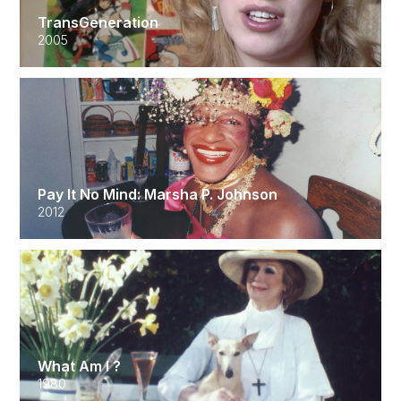
TransGeneration
2005
Pay It No Mind: Marsha P. Johnson
2012
What Am I ?
1980