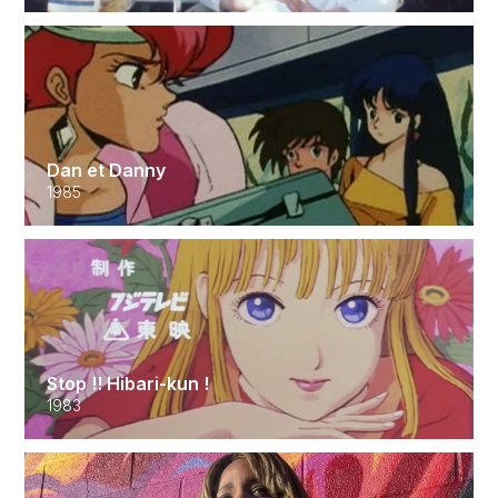
Dan et Danny
1985
Stop !! Hibari-kun !
1983