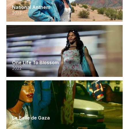
National Anthem
2023
One Life To Blossom
2022
La Belle de Gaza
2024