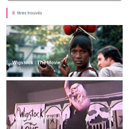
8
titres trouvés
Wigstock : The Movie
1995
Wigstock: The Movie
1987