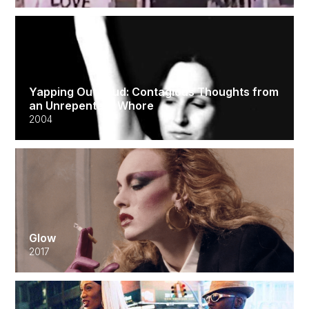
Yapping Out Loud: Contagious Thoughts from
an Unrepentant Whore
2004
Glow
2017