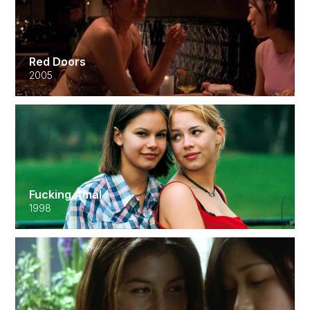
Red Doors
2005
Fucking Åmål
1998