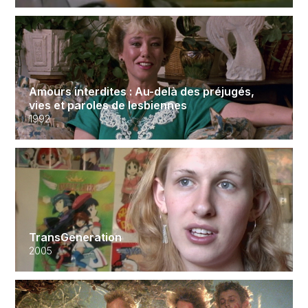
Amours interdites : Au-delà des préjugés,
vies et paroles de lesbiennes
1992
TransGeneration
2005