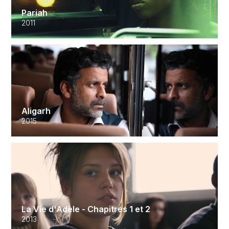
Pariah
2011
Aligarh
2015
La Vie d'Adèle - Chapitres 1 et 2
2013