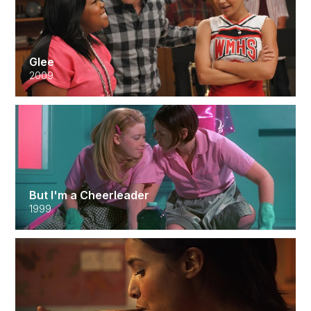
Glee
2009
But I'm a Cheerleader
1999