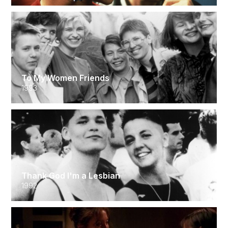
To My Women Friends
1993
Thank God I'm a Lesbian
1992