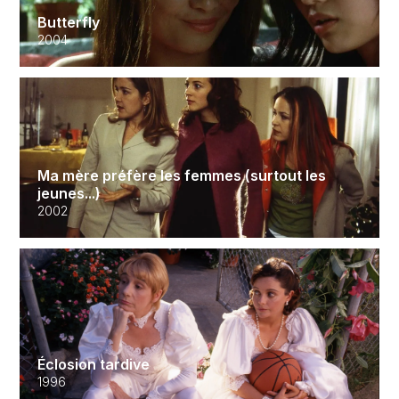
Butterfly
2004
Ma mère préfère les femmes (surtout les
jeunes...)
2002
Éclosion tardive
1996