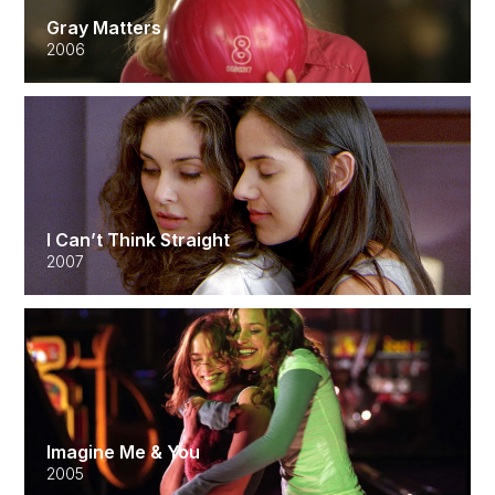
Gray Matters
2006
I Can’t Think Straight
2007
Imagine Me & You
2005