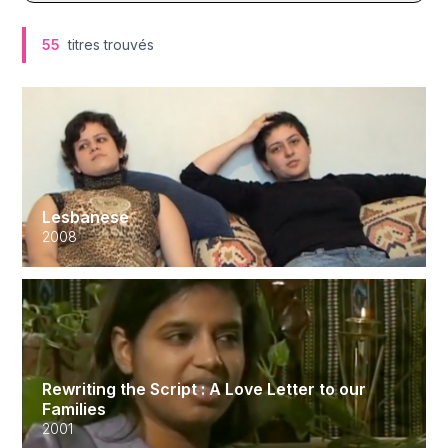
55
titres trouvés
Lesbanese
2008
Rewriting the Script : A Love Letter to our
Families
2001