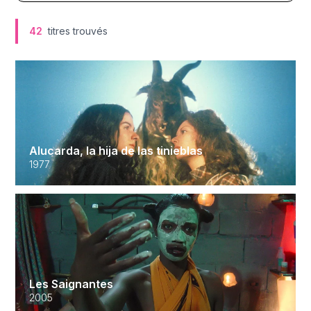
42
titres trouvés
Alucarda, la hija de las tinieblas
1977
Les Saignantes
2005