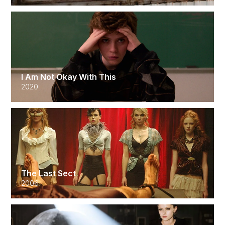
I Am Not Okay With This
2020
The Last Sect
2006