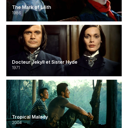
The Mark of Lilith
1986
Docteur Jekyll et Sister Hyde
1971
Tropical Malady
2004