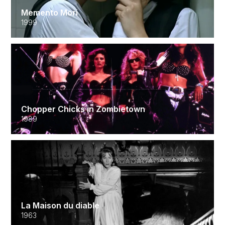
Memento Mori
1999
Chopper Chicks in Zombietown
1989
La Maison du diable
1963