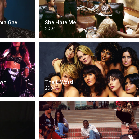
éma Gay
She Hate Me
2004
own
The L Word
2004