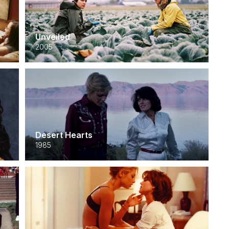
Unveiled
2005
Desert Hearts
1985