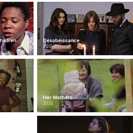
Children
Désobéissance
2017
Her Mothers
2020