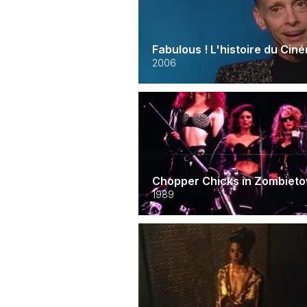
Fabulous ! L'histoire du Cin
2006
Chopper Chicks in Zombiet
1989