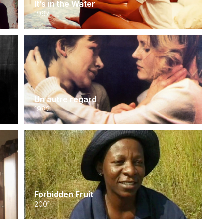
It’s in the Water
1997
Un autre regard
1982
Forbidden Fruit
2001