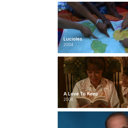
Lucioles
2004
A Love To Keep
2006