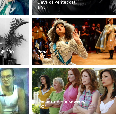
Days of Pentecost
1995
is @ 100
Pose
2018
Desperate Housewives
2004