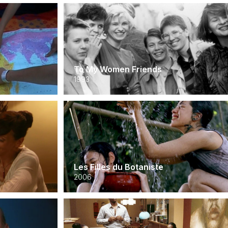
To My Women Friends
1993
Les Filles du Botaniste
2006