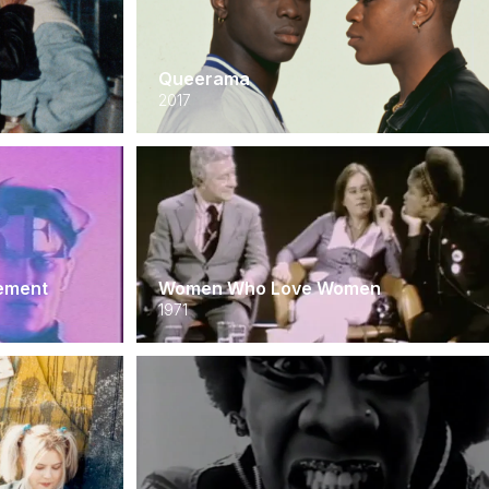
Queerama
2017
sement
Women Who Love Women
1971