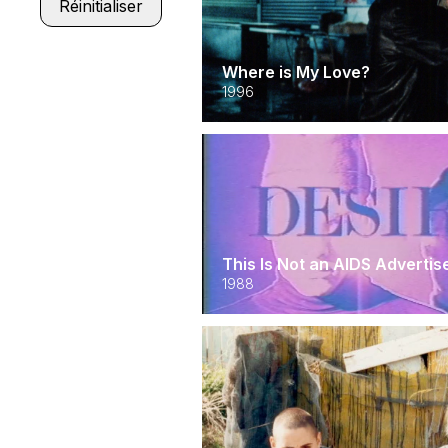
Réinitialiser
Where is My Love?
1996
This Is Not an AIDS Adverti
1988