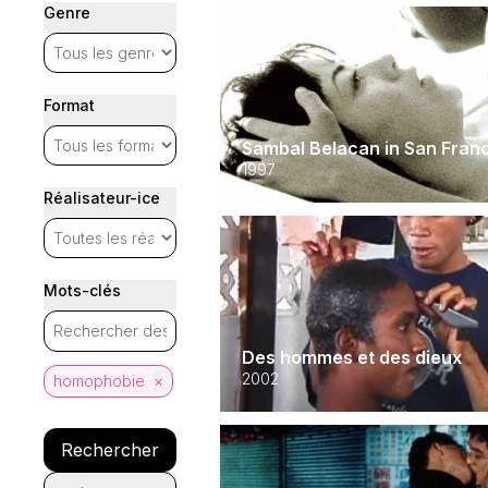
Genre
Format
Sambal Belacan in San Fran
1997
Réalisateur-ice
Mots-clés
Des hommes et des dieux
2002
homophobie
×
Rechercher