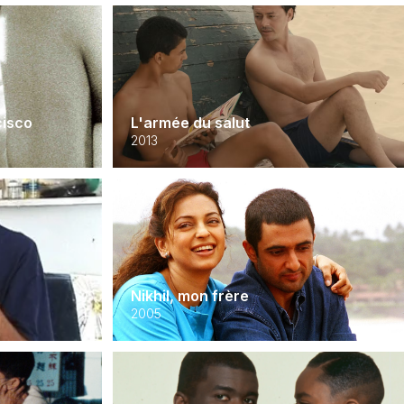
cisco
L'armée du salut
2013
Nikhil, mon frère
2005