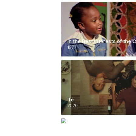
In the Best Interests of the 
1977
Ìfé
2020