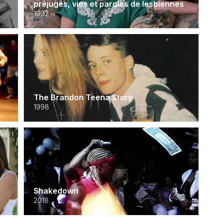
préjugés, vies et paroles de lesbiennes
1992
The Brandon Teena Story
1998
Shakedown
2018