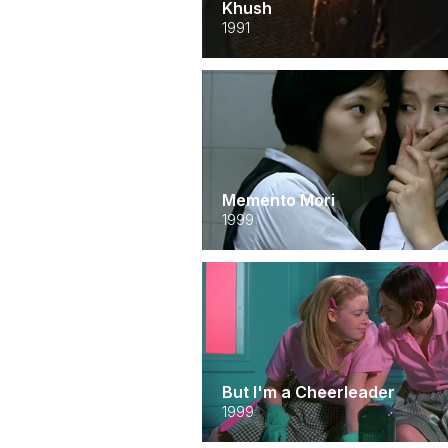
Khush
1991
Memento Mori
1999
But I'm a Cheerleader
1999