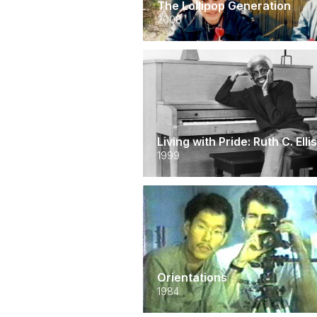
The Lollipop Generation
2008
Living with Pride: Ruth C. Ell
1999
Orientations
1984