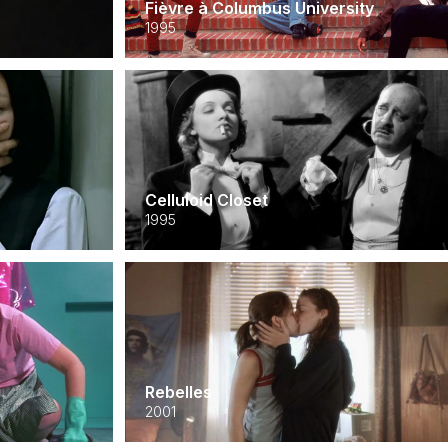
Fièvre à Columbus University
1995
Celluloid Closet
1995
Rebelles
2001