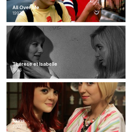
All Over Me
1997
Thérèse et Isabelle
1968
Skins
2007