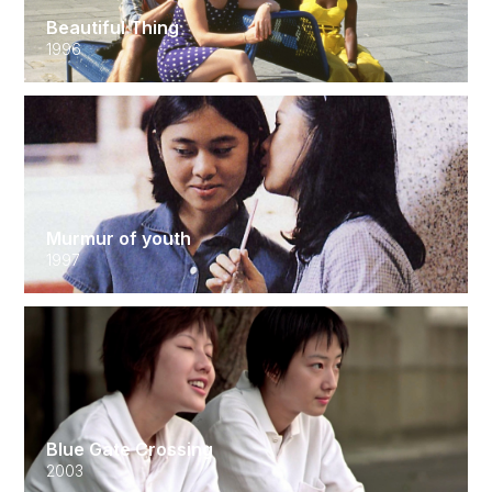
Beautiful Thing
1996
Murmur of youth
1997
Blue Gate Crossing
2003