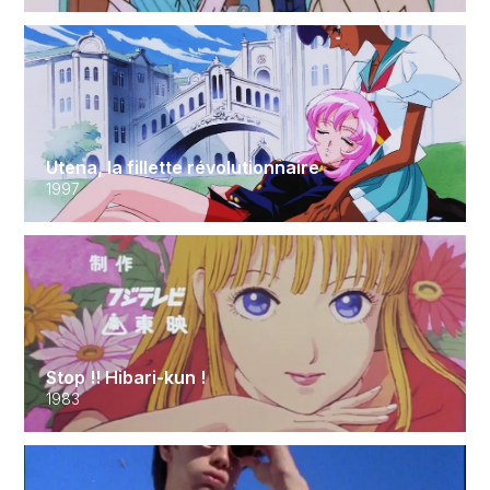
Utena, la fillette révolutionnaire
1997
Stop !! Hibari-kun !
1983