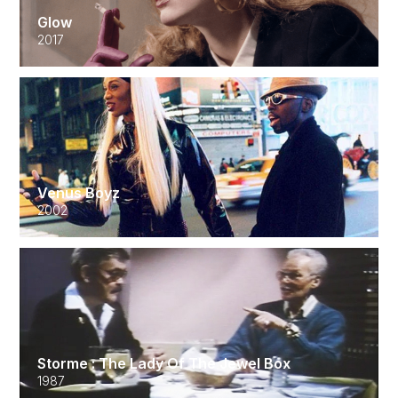
Glow
2017
Venus Boyz
2002
Storme : The Lady Of The Jewel Box
1987