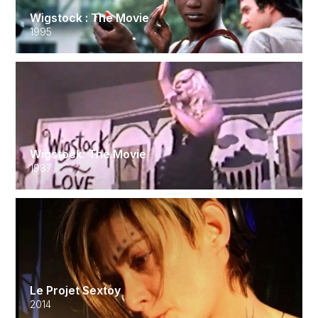
Wigstock : The Movie
1995
Wigstock: The Movie
1987
Le Projet Sextoy
2014