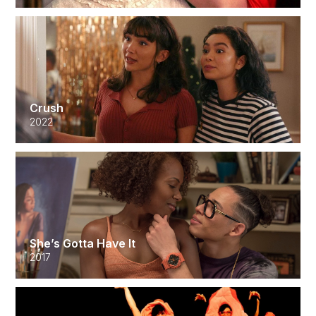
Crush
2022
She’s Gotta Have It
2017