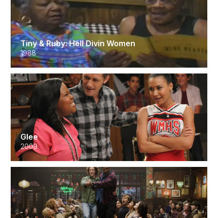
Tiny & Ruby: Hell Divin Women
1988
Glee
2009