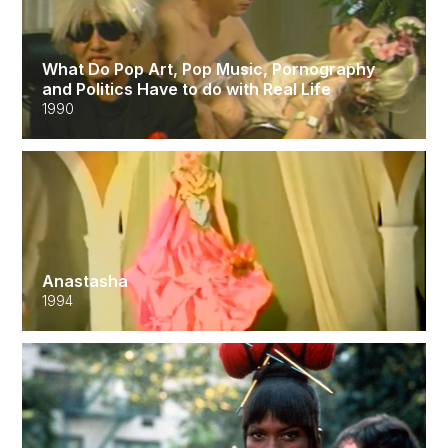
What Do Pop Art, Pop Music, Pornography
and Politics Have to do with Real Life
1990
Anastasha
1994