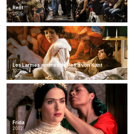
Rent
2005
Les Larmes amères de Petra von Kant
1972
Frida
2002