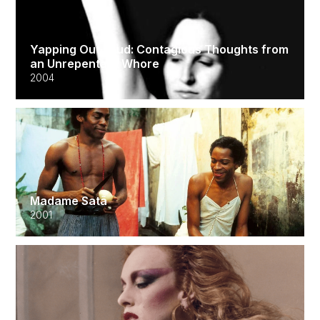
Yapping Out Loud: Contagious Thoughts from
an Unrepentant Whore
2004
Madame Satã
2001