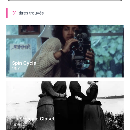
31
titres trouvés
Spin Cycle
1991
The Female Closet
1998