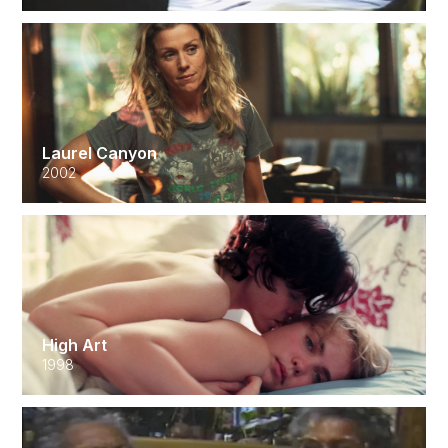
Laurel Canyon
2002
High Art
1998