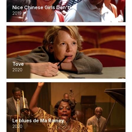
Nice Chinese Girls Don't!
2019
Tove
2020
Le blues de Ma Rainey
2020