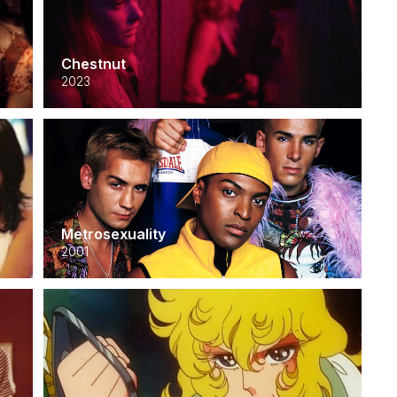
Chestnut
2023
Metrosexuality
2001