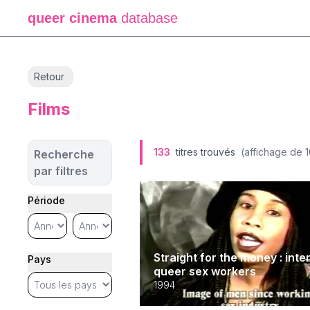
queer cinema
database
Retour
Films
133
titres trouvés
(affichage de
Recherche
par filtres
Période
Straight for the money : inte
Pays
queer sex workers
1994