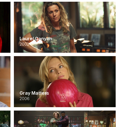
Laurel Canyon
2002
Gray Matters
2006