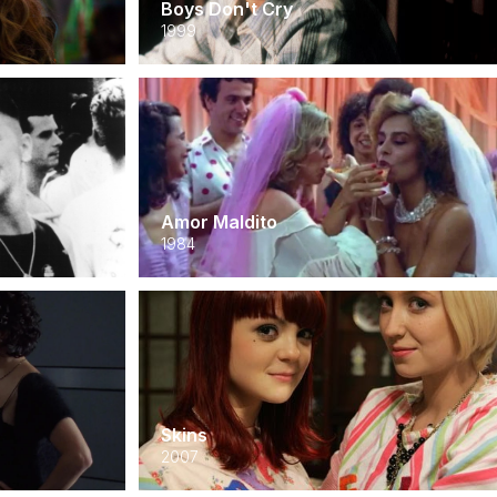
Boys Don't Cry
1999
Amor Maldito
1984
Skins
2007