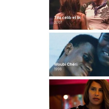
Tila célib et bi
2007
Woubi Chéri
1998