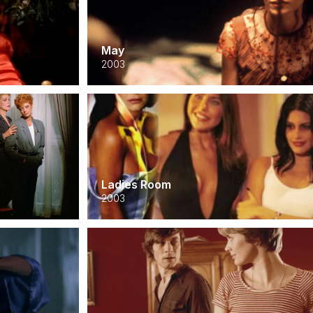
May
2003
Ladies Room
2003