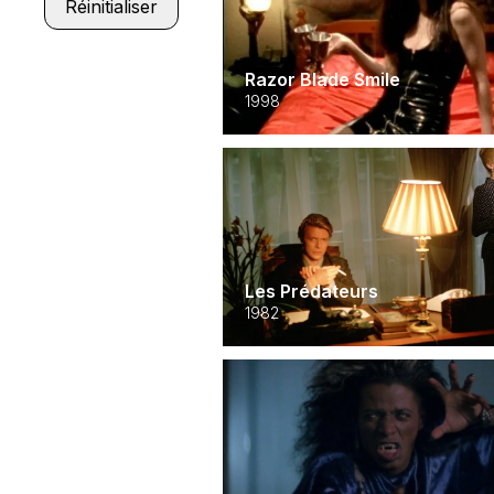
Réinitialiser
Razor Blade Smile
1998
Les Prédateurs
1982