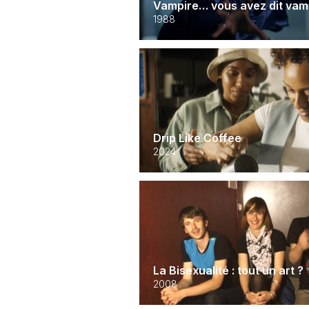
Vampire… vous avez dit vampi
1988
Drip Like Coffee
2024
La Bisexualité : tout un art ?
2008