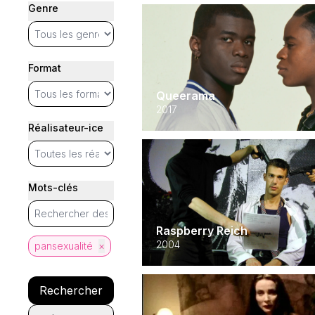
Genre
Format
Queerama
2017
Réalisateur-ice
Mots-clés
Raspberry Reich
2004
pansexualité
×
Rechercher