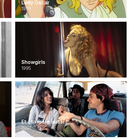
Lady Oscar
1979
Showgirls
1995
Et... ta mère aussi !
2001