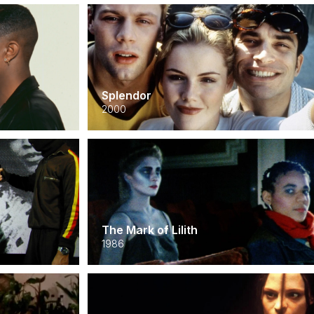
Splendor
2000
The Mark of Lilith
1986