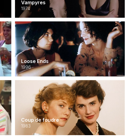
Vampyres
1974
Loose Ends
1996
Coup de foudre
1983