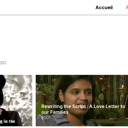
Accueil
100
)
rviews with
Rewriting the Script : A Love Letter to
our Families
2001