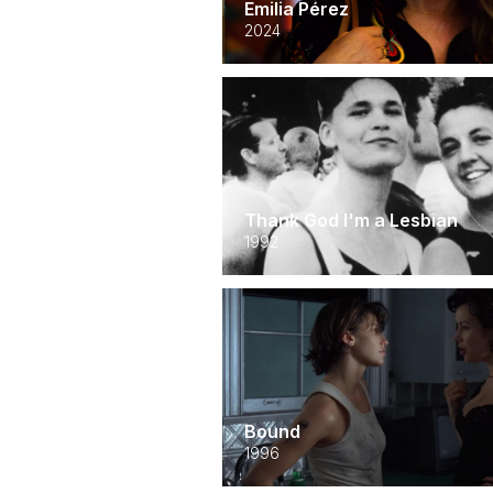
Emilia Pérez
2024
Thank God I'm a Lesbian
1992
Bound
1996