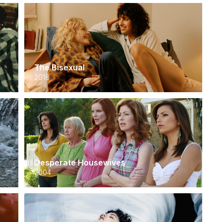
The Bisexual
2018
Desperate Housewives
2004