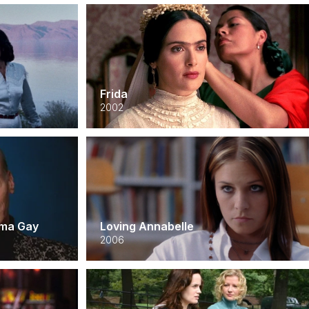
Frida
2002
éma Gay
Loving Annabelle
2006