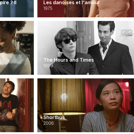
re ? II
Les danoises et l'amour
1975
The Hours and Times
1999
Shortbus
2006