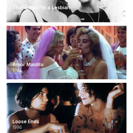
Thank God I'm a Lesbian
1992
Amor Maldito
1984
Loose Ends
1996