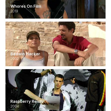
Whores On Film
2019
Bedwin Hacker
2002
Raspberry Reich
2004