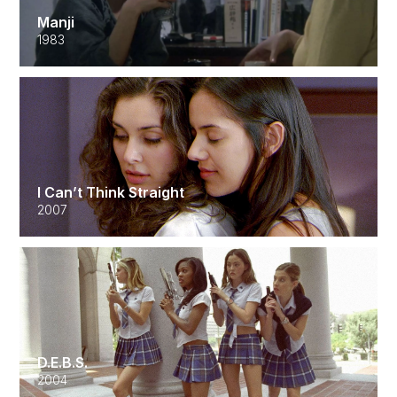
Manji
1983
I Can’t Think Straight
2007
D.E.B.S.
2004