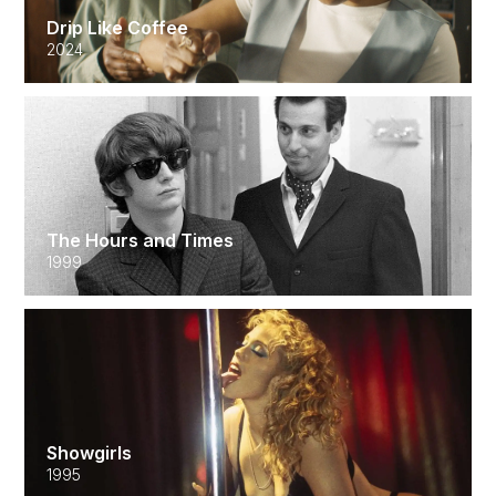
Drip Like Coffee
2024
The Hours and Times
1999
Showgirls
1995