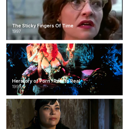
The Sticky Fingers Of Time
1997
Herstory of Porn : Reel to Real
1999