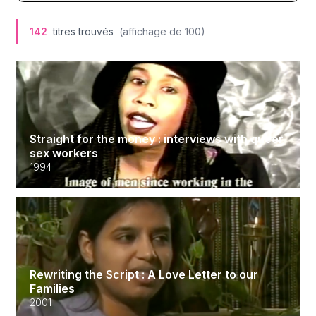
142
titres trouvés
(affichage de
100
)
Straight for the money : interviews with queer
sex workers
1994
Rewriting the Script : A Love Letter to our
Families
2001