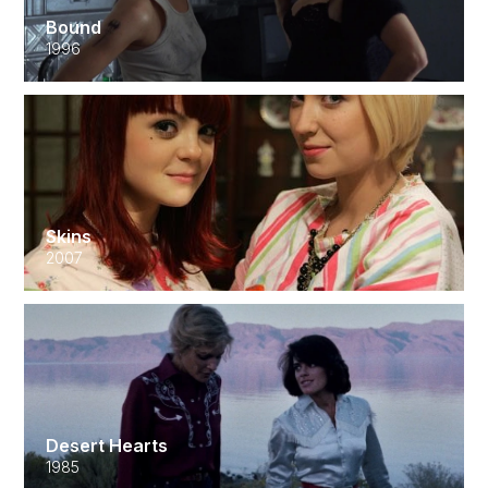
Bound
1996
Skins
2007
Desert Hearts
1985