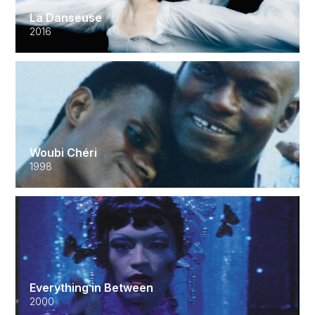
La Danseuse
2016
Woubi Chéri
1998
Everything in Between
2000