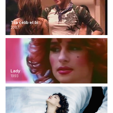
Tila célib et bi
2007
Lady
1993