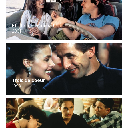
Et... ta mère aussi !
2001
Trois de coeur
1993